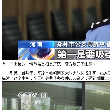
有一个出格的。情节若是很是严沉，警方展开了逃踪？
引见，都属于。平凉市崆峒网安大队大队长潘朱亮：出来了
描述了这个事务，全国机关共侦办案件2300余起，砸到后面