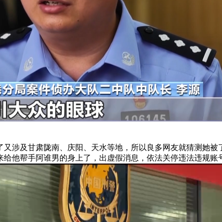
又涉及甘肃陇南、庆阳、天水等地，所以良多网友就猜测她被了
过来给他帮手阿谁男的身上了，出虚假消息，依法关停违法违规账号