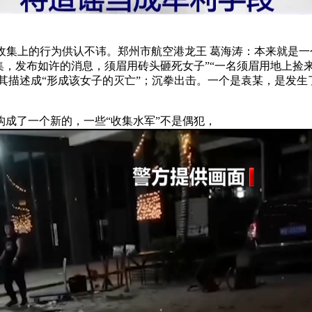
集上的行为供认不讳。郑州市航空港龙王 葛海涛：本来就是一
集，发布如许的消息，须眉用砖头砸死女子”“一名须眉用地上捡
其描述成“形成该女子的灭亡”；沉拳出击。一个是袁某，是发
成了一个新的，一些“收集水军”不是偶犯，