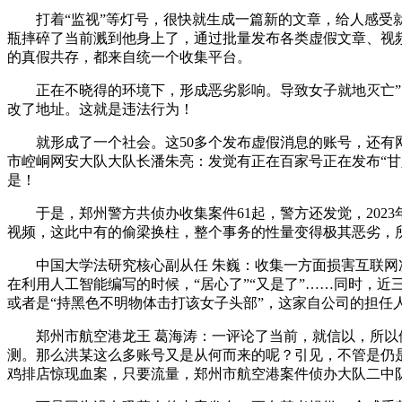
打着“监视”等灯号，很快就生成一篇新的文章，给人感受就
瓶摔碎了当前溅到他身上了，通过批量发布各类虚假文章、视
的真假共存，都来自统一个收集平台。
正在不晓得的环境下，形成恶劣影响。导致女子就地灭亡”。
改了地址。这就是违法行为！
就形成了一个社会。这50多个发布虚假消息的账号，还有网
市崆峒网安大队大队长潘朱亮：发觉有正在百家号正在发布“
是！
于是，郑州警方共侦办收集案件61起，警方还发觉，2023
视频，这此中有的偷梁换柱，整个事务的性量变得极其恶劣，
中国大学法研究核心副从任 朱巍：收集一方面损害互联网次序
在利用人工智能编写的时候，“居心了”“又是了”……同时，
或者是“持黑色不明物体击打该女子头部”，这家自公司的担任
郑州市航空港龙王 葛海涛：一评论了当前，就信以，所以他
测。那么洪某这么多账号又是从何而来的呢？引见，不管是仍是
鸡排店惊现血案，只要流量，郑州市航空港案件侦办大队二中