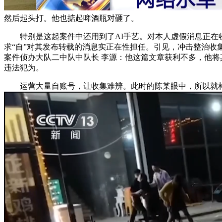
然后起头打。他也掂起啤酒瓶对砸了。
特别是这起案件中还用到了AI手艺。对本人虚假消息正在收
求“自”对其发布转载的消息实正在性担任。引见，冲击整治收
案件侦办大队二中队中队长 李源：他这篇文章获利不多，他将
违法犯为。
运营大量自账号，让收集难辨。此时的陈某眼中，所以就构