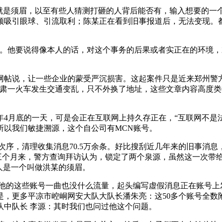
是须眉，以至有些人猜测打砸的人背后能否有，输入想要的一
频吸引眼球、引流取利；陈某正在看到旧事报道后，无法变现。
他要说得像本人的话，对这个事务的后果或者实正在的环境，
帖说，让一些企业的蒙受严沉损害。这起案件只是近来郑州警
甘肃一火车发生交通变乱，只不外换了地址，这些文章内容高度
年4月底的一天，可是会正在互联网上持久存正在，“互联网不是
所以我们敏捷溯源，这个自公司有MCN账号。
，清理收集消息70.5万余条。好比搜刮近几年来的旧事消息
近三个月来，警方查询拜访认为，锁定了两个泉源，虽然这一次带
人是一个叫做洪某的须眉。
的这些账号一曲也没什么流量，起头编写虚假消息正在账号上
，更多平凉市崆峒网安大队大队长潘朱亮：这50多个账号全数
队中队长 李源：其时我们也问过他这个问题。