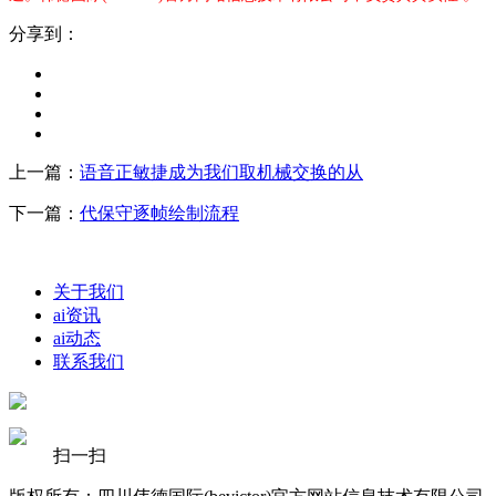
分享到：
上一篇：
语音正敏捷成为我们取机械交换的从
下一篇：
代保守逐帧绘制流程
关于我们
ai资讯
ai动态
联系我们
扫一扫