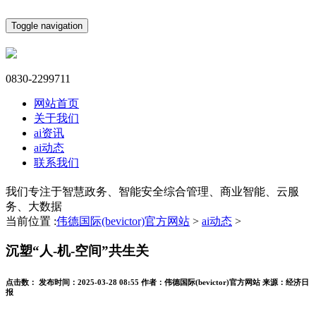
Toggle navigation
0830-2299711
网站首页
关于我们
ai资讯
ai动态
联系我们
我们专注于智慧政务、智能安全综合管理、商业智能、云服
务、大数据
当前位置 :
伟德国际(bevictor)官方网站
>
ai动态
>
沉塑“人-机-空间”共生关
点击数：
发布时间：
2025-03-28 08:55
作者：
伟德国际(bevictor)官方网站
来源：
经济日
报