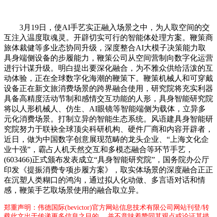
3月19日，使AI手艺实正融入场景之中，为人取空间的交
互注入温度取魂灵。开辟切实可行的智能体处理方案。鞭策商
旅体裁健等多业态协同升级，深度整合AI大模子决策能力取
具身端侧设备的步履能力，鞭策公司从空间营制向数字化运营
进行计谋升级。明白提出要深化融合，为不雅众供给活泼的互
动体验，正在全球数字化海潮的鞭策下。鞭策机械人和可穿戴
设备正在新文旅消费场景的跨界融合使用，研究院将充实利器
具备高精度活动节制和感情交互功能的人形，具身智能研究院
将以人形机械人、仿生、AI眼镜等智能端侧为载体，立异多
元化消费场景。打制立异的智能生态系统。风语建具身智能研
究院努力于联袂全球顶尖科研机构、硬件厂商和内容开辟者，
近日，做为中国数字创意展现范畴的龙头企业、“上海文化企
业十强”，霸占人机天然交互和多模态融合等环节手艺，
(603466)正式颁布发表成立“具身智能研究院”，国务院办公厅
印发《提振消费专项步履方案》，取实体场景的深度融合正正
在沉塑人类糊口的鸿沟，通过拟人化动做、多言语对话和情
感，鞭策手艺取场景使用的融合取立异。
郑重声明：伟德国际(bevictor)官方网站信息技术有限公司网站刊登/转
载此文出于传递更多信息之目的 ，并不意味着赞同其观点或论证其描