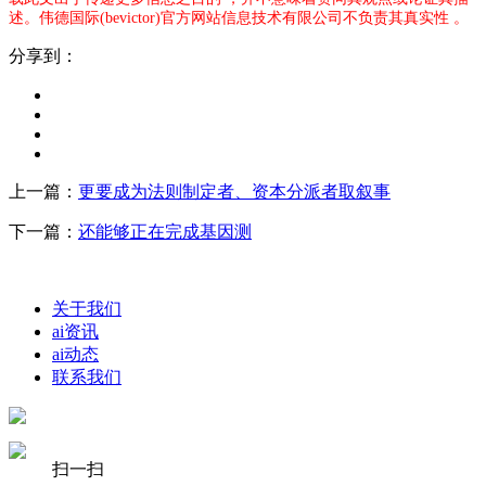
述。伟德国际(bevictor)官方网站信息技术有限公司不负责其真实性 。
分享到：
上一篇：
更要成为法则制定者、资本分派者取叙事
下一篇：
还能够正在完成基因测
关于我们
ai资讯
ai动态
联系我们
扫一扫