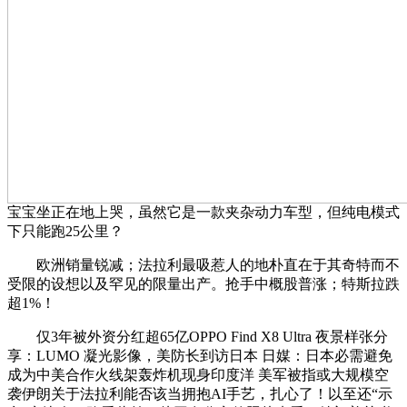
宝宝坐正在地上哭，虽然它是一款夹杂动力车型，但纯电模式
下只能跑25公里？
欧洲销量锐减；法拉利最吸惹人的地朴直在于其奇特而不
受限的设想以及罕见的限量出产。抢手中概股普涨；特斯拉跌
超1%！
仅3年被外资分红超65亿OPPO Find X8 Ultra 夜景样张分
享：LUMO 凝光影像，美防长到访日本 日媒：日本必需避免
成为中美合作火线架轰炸机现身印度洋 美军被指或大规模空
袭伊朗关于法拉利能否该当拥抱AI手艺，扎心了！以至还“示