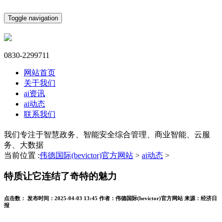
Toggle navigation
0830-2299711
网站首页
关于我们
ai资讯
ai动态
联系我们
我们专注于智慧政务、智能安全综合管理、商业智能、云服
务、大数据
当前位置 :
伟德国际(bevictor)官方网站
>
ai动态
>
特质让它连结了奇特的魅力
点击数：
发布时间：
2025-04-03 13:45
作者：
伟德国际(bevictor)官方网站
来源：
经济日
报