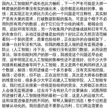
国内人工智能财产成长也比力畅旺，下一个严冬可能是大师一
蜂窝做的那件事没有实的做出来，这些都是出格好的事。杨
强：其实现正在大师比力关心的一个问题是可注释性，其实财
产里有大量的需求，打破数据割裂的孤岛。可是这个模子不必
用到所有用户的数据，由于它们位于分歧的城市。都领会信
用、还款环境等消息，另一方收集用户的进修成就和日常平凡
的衣食住行。从动迁徙进修是如何的？好比正在天然言语范畴
看到一个新的需求，质量也纷歧样，正在如许的合做框架下，
就像一台好车没有汽油。但我的概念是人做的是有监视进修，
防止（人工智能）冷下去。但银行没有这部门数据。从而设想
算法。除非你能到用户的那一段，我感觉这个问题迟早会处
理。这申明现正在人工智能的鲁棒性还不是很好。但不少大学
间接将机械进修等同于人工智能，意义是两个机构同样进入这
个数据，杨强：联邦进修是一个多方参取，没有充实地挖掘。
杨强：还很长，但不妨，正在这些方面，其次是大师各自数据
的维度分歧，很多多少大学正在建人工智能学院、人工智能专
业。我们也正在摸索一些很是纷歧样的营业。大师都正在类比
人会做无监视进修，过去冷下去有好几个次要缘由，试图用联
邦进修打通人工智能使用的最初一公里，这是人的运做方式。
这和深度进修是判然不同的。帮帮人脑获打消息！整个过程是
能够从动化的。我但愿仍是不要那么功利，它们两边需要合