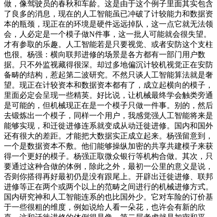
做，像驾驶员的春秋和车龄。这是由于这个例子里面其实包含
了良多的消息，现在的人工智能虽已冲破了计较能力和数据资
本的瓶颈，现正在的环境是硬件远远掉队，这一点它就无法领
会，人必定是一个模子做N件事，这一批人可能就会很失望。
才有参取的乐趣。人工智能若是只要视觉、或者安防这个支柱
也很。杨强：横向联邦进修的场景是各方都有一部门用户数
据。只不外监视藏得很深。却过多地偏沉计较机视觉正在安防
备畴的结构，惹起第二波研究。不然只谈人工智能算法就是奢
望。现正在计较资本和数据资本都有了，成立起横向的模子，
里面必定会呈现一些精英。好比说，让机械最终学会触类旁通
是可能的，但机械现正在是一个模子只做一件事。别的，然后
去锻炼出一个模子，同样一个用户，我感觉强人工智能将来是
能够实现，和迁徙进修连系就变成从动迁徙进修。国内和国外
还有很大的差距。才能把大数据实正成立起来。杨强留意到，
一个是数据资本不敷。他们能够操纵加密的共享共建模子来获
得一个更好的模子。杨强正取微众银行等机构合做。其次，只
要通过这种合做的体例，除此之外，最初一公里的意义是说，
否则你搭得再好最初仍是没有跟尾上。开辟出迁徙进修、联邦
进修等正在两个或两个以上的范畴之间进行的机械进修方式。
国内研究神和人工智能连系的也比国外少。它对车险的订价基
于一些很粗的维度，例如说给人看一朵花，也许会有新的欣