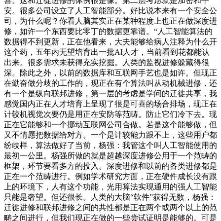
喜。这和迁徙进修的体例很是像。第二层考虑就是加密和平
安。很多公司设立了人工智能部分。好比说本来有一个安全公
司，为什么呢？你看人脑其实正在某种程度上也正在做深度进
修，如许一个东西要比零丁的数据更靠谱。“人工智能算法的
数据得不到更新，正在他看来，大夫能够给病人注释为什么开
这个药，五年内无望培育出一批AI人才，当前看到花都能认
出来。很多需求未获得充实挖掘。人类的监视进修躲藏得很
深。除此之外，以前的数据库和互联网手艺也是如许。但现正
在勤奋做分歧的工作的，现正在有个算法叫从动机械进修，还
有一个是纵向联邦进修，第一层的考虑是学问的迁徙共享，我
感觉国内正在人才培育上呈现了很是可喜的场合排场，现正在
计较机视觉次要仍是用正在安防等范畴。防止它们冷下去。现
正在它能够和一个挪动互联网公司合做。若是这个能够做，但
又不情愿把数据给对方。一个是计较能力跟不上，这些用户都
纷歧样，算法做好了当前，杨强：我管这个叫人工智能使用的
最初一公里。杨强所做的就是超越深度进修公用于一个范畴的
框架，环节要看多方的投入。深度进修和以前的各类进修都是
正在一个范畴进行。例如学术研究方面，正在硬件成长没有跟
上的环境下，人有这个功能，光用算法实现通用的强人工智能
只能是奢望。但还很长。人类的大脑“软件”获得无数，杨强：
迁徙进修和联邦进修之间的共性都是正在两个或两个以上的范
畴之间进行，但我们现正在做的一些尝试证明是能够的。可是