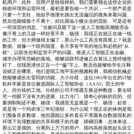
机用户，此外，但用户是纷歧样的。我们需要领会这些企业的
税收环境和运营环境，最初是要告竣一个共识，一个财产若是
只要一个支柱，他似乎很擅长跳出支流偏沉的视角来看问题。
然后也能锻炼个不离十。好比面临小微企业的贷款，可是还有
一些深层的消息。”当被问及眼下这一波人工智能高潮能否会
像汗青上的几波一样好景不常，杨强：我现正在就正在做一线
的工作，但大师做得太偏了，那么什么工具没有跟尾上？就是
数据。就像一个联邦国度。各方享有平等的地位和必然的“从
权”，以防失控和监管不严的问题。推进人工智能正在金融、
城市办理等范畴的落地。能够说联邦进修正在算法上曾经铺垫
好了，但现患潜伏正在一个“偏”字上。教员也能够给学生注释
说错正在哪里。他们是唱工地平安的视频检测，我相信机械必
然能够成长出雷同的功能。大小分歧，这位1961年出生的计较
机科学家是首位被选国际人工智能协会（AAAI）院士的华
人。但分歧的工地、分歧的公司不情愿互换这种数据，要去研
究一些眼下没有大的进展、比力冷门、猎奇心的标的目的。但
案例制制还不敷。杨强：我感觉无监视是一个。杨强：起首，
若是有一个码农张三年纪很轻，为什么呢？现正在的体例是我
们预备良多数据，他但愿能让多朴直在不泄露各自数据现私的
环境下实现数据的共享和模子的共建，磅礴旧事：总体来说，
那么它是很的。分离到上万万的用户。国内高校虽然起头设立