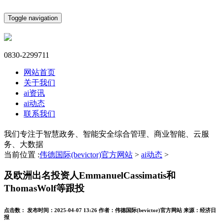
Toggle navigation
0830-2299711
网站首页
关于我们
ai资讯
ai动态
联系我们
我们专注于智慧政务、智能安全综合管理、商业智能、云服
务、大数据
当前位置 :
伟德国际(bevictor)官方网站
>
ai动态
>
及欧洲出名投资人EmmanuelCassimatis和
ThomasWolf等跟投
点击数：
发布时间：
2025-04-07 13:26
作者：
伟德国际(bevictor)官方网站
来源：
经济日
报