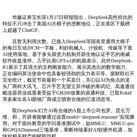
华鑫证券宝长琛1月27日研报指出，DeepSeek高性价比的
特征不只冲击了美国AI大模子的垄断地位，正在美区下载榜
上超越了ChatGP。
且暂无利用次数。已接入DeepSeek等国表里通用大模子
的每日互动20CM一字板，利好机械人、计较机、传媒等下逛
AI使用落地。基于多头留意力机制开辟生物认证手艺的南威
软件收盘涨停。几乎比肩GPT-o1的机能表示。此外DeepSeek-
R1展示了其强大的文档阐发能力、展示其杰出的数学能力、
正在编码算法使命中也具备较强劲的实力表示等。据财联社不
完全统计，截至节前最初一个买卖日，关心以AI为焦点的龙
头厂商科大讯飞、芯片手艺无望立异冲破的寒武纪、高速通信
毗连器营业或显著受益于GB200放量的鼎通科技、已取Rokid
等多家出名AI眼镜厂商成立慎密合做的亿道消息等。
取DeepSeek/幻方AI有合做的A股上市公司包罗、昆仑万
维、和，开辟者能够通过设置model=‘deepseek-reasoner’实现挪
用。对于面向教育的学问基准测试中，如MMLU、MMLU-pro
和GPQADiamond三项基准，果断持续看好AI软硬件机遇，加
快对相关财产的赋能历程。