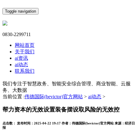
Toggle navigation
0830-2299711
网站首页
关于我们
ai资讯
ai动态
联系我们
我们专注于智慧政务、智能安全综合管理、商业智能、云服
务、大数据
当前位置 :
伟德国际(bevictor)官方网站
>
ai动态
>
帮力资本的无效设置装备摆设取风险的无效控
点击数：
发布时间：
2025-04-22 19:17
作者：
伟德国际(bevictor)官方网站
来源：
经济日
报