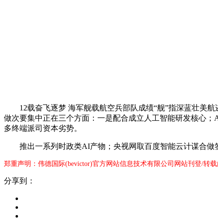
12载奋飞逐梦 海军舰载航空兵部队成绩“舰”指深蓝壮美航
做次要集中正在三个方面：一是配合成立人工智能研发核心；
多终端派司资本劣势。
推出一系列时政类AI产物；央视网取百度智能云计谋合做签
郑重声明：伟德国际(bevictor)官方网站信息技术有限公司网站刊登/
分享到：