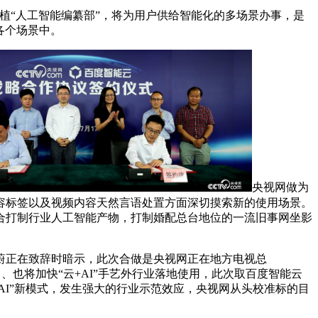
植“人工智能编纂部”，将为用户供给智能化的多场景办事，是
网各个场景中。
央视网做为
容标签以及视频内容天然言语处置方面深切摸索新的使用场景。
合打制行业人工智能产物，打制婚配总台地位的一流旧事网坐影
正在致辞时暗示，此次合做是央视网正在地方电视总
）、也将加快“云+AI”手艺外行业落地使用，此次取百度智能云
+AI”新模式，发生强大的行业示范效应，央视网从头校准标的目