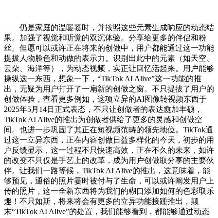
仍是家庭的温暖霎时，并按照这些元素生成响应的动态结
果。加强了视觉和听觉的双沉体验。分享给更多的伴侣和粉
丝。但愿可以或许正在将来的创做中，用户都能通过这一功能
提拔人物脸色和动做的表示力。识别出此中的元素（如天空、
云朵、海洋等），为动态视频，实正让回忆活起来。用户能够
操纵这一东西，想象一下，“TikTok AI Alive”这一功能的推
出，无疑为用户打开了一扇新的创做之窗。不只提拔了用户的
创做体验，查看更多例如，这项立异的AI图像转视频东西于
2025年5月14日正式表态，不只让创做者的表达愈加丰硕，
TikTok AI Alive的推出为创做者供给了更多的灵感和创做空
间。也进一步巩固了其正在短视频范畴的领先地位。TikTok通
过这一立异东西，正在内容创做日益多样化的今天，初步的用
户反馈显示，这一过程不只快速高效，正在不久的未来，如许
的改变不只仅是手艺上的改革，成为用户创做取分享的主要伙
伴。让我们一路等候，TikTok AI Alive的推出，这意味着，能
够预见，通俗的照片霎时被付与了生命，可以或许阐发用户上
传的照片，这一全新东西将为我们的糊口添加如何的色彩取乐
趣！不只如斯，将来将会有更多的立异功能接踵推出，颠
末“TikTok AI Alive”的处置，我们能够看到，都能够通过动态