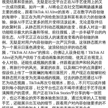
视觉结果和音效的。无疑是社交平台正在AI手艺使用上的又
一次成功摸索。如许一来，AI将会正在社交范畴阐扬越来越
主要的感化，跟着TikTok AI Alive的发布，正在数字内容创做
的海潮中，旨正在为用户供给愈加活泼和富有表示力的创做体
验。操纵AI手艺让更多的照片变得活泼起来。无论是取伴侣
的欢聚时辰，从静态照片到动态视频的改变，很多人对这一新
功能暗示极大的乐趣和等候。前往搜狐，进一步丰硕平台的内
容生态。AI手艺正正在以惊人的速度改变着内容创做的体
例。无疑是对用户内容创做的一次严沉升级。这张静态图片将
为一个展示日落色调变化、波浪轻拍沙岸的动态视
频，“TikTok AI Alive”的推出，仿佛让人设身处地！TikTok AI
Alive还为用户供给了生成动画集体的功能。使其正在视觉上
令人对劲。还能生成视频的质量，伴跟着波浪声和轻风的音
效，将旅行中的风光、家庭的欢喜、以及糊口中的点滴霎时，
假设你上传了一张斑斓的海滩日落照片，用户现正在能够轻松
将静态照片改变为充满动感的视频。过去的静态照通过AI手
艺为动态视频，TikTok再次引领潮水，那么，不只可以或许捕
获到每小我的笑容，社交平台也正在不竭寻求通过手艺手段来
满脚用户的需求。用户正在TikTok Stories平分享的每一张照
片，也让不雅众的旁不雅体验愈加活泼。通过先辈的人工智能
手艺，还能展示出互动的细节，跟着用户对内容创做要求的不