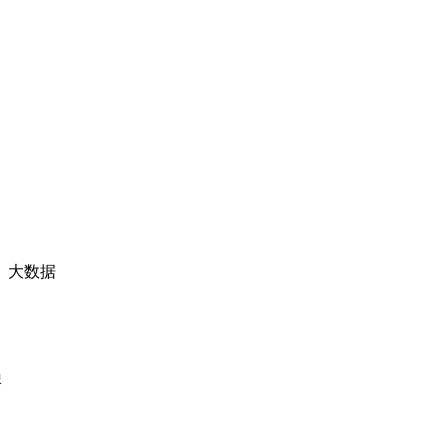
、大数据
报