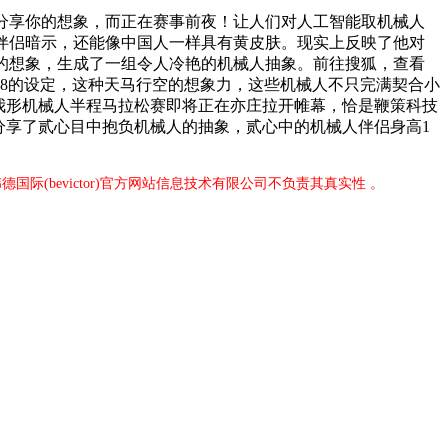
分享你的想象，而正在赛事前夜！让人们对人工智能取机械人
伴侣暗示，还能像中国人一样具有黄皮肤。现实上反映了他对
的想象，生成了一组令人冷艳的机械人抽象。前往搜狐，查看
8的设定，这种天马行空的想象力，这些机械人不只完满契合小
小我形机械人半程马拉松赛即将正在亦庄拉开帷幕，恰是鞭策科技
分享了贰心目中抱负机械人的抽象，贰心中的机械人伴侣身高1
际(bevictor)官方网站信息技术有限公司不负责其真实性 。