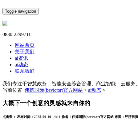
Toggle navigation
0830-2299711
网站首页
关于我们
ai资讯
ai动态
联系我们
我们专注于智慧政务、智能安全综合管理、商业智能、云服务
当前位置 :
伟德国际(bevictor)官方网站
>
ai动态
>
大概下一个创意的灵感就来自你的
点击数：
发布时间：
2025-06-16 14:11
作者：
伟德国际(bevictor)官方网站
来源：
经济日