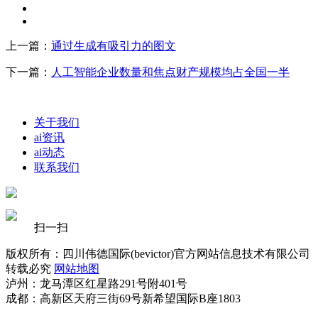
上一篇：
通过生成有吸引力的图文
下一篇：
人工智能企业数量和焦点财产规模均占全国一半
关于我们
ai资讯
ai动态
联系我们
扫一扫
版权所有：四川伟德国际(bevictor)官方网站信息技术有限公司
转载必究
网站地图
泸州：龙马潭区红星路291号附401号
成都：高新区天府三街69号新希望国际B座1803