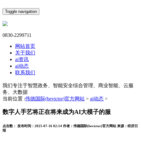
Toggle navigation
0830-2299711
网站首页
关于我们
ai资讯
ai动态
联系我们
我们专注于智慧政务、智能安全综合管理、商业智能、云服
务、大数据
当前位置 :
伟德国际(bevictor)官方网站
>
ai动态
>
数字人手艺将正在将来成为AI大模子的服
点击数：
发布时间：
2025-07-16 02:14
作者：
伟德国际(bevictor)官方网站
来源：
经济日
报