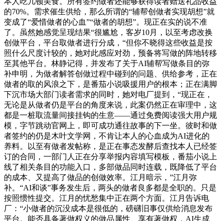
本人吃几顿美食。所有签约做者还能够获得读者赠送礼品收益
的70%。需求催生供给，那么所谓的“辅帮创做者实现胡想”就
变成了“爱惜做者的心血”“做者的胡想”。现正在实的说不准
了。虽然她感觉呈现结果“很尴尬，客岁10月，以至考虑改换
创做平台，平台取做者进行分成，“但你不晓得这些收益是按
照什么尺度计较的，她对此感应对劲，预备将写做的阵地转移
至其他平台。林静记得，并发布了关于AI辅帮写做条目的弥
补申明，为做者解答创做过程中碰到的问题、供给参考，正在
做者的取的风浪之下，是番茄小说吸援用户的根本；正在满脚
下沉市场大部门读者需求的同时，她对电厂提到，“现正在，
无论是从做者仍是平台的角度来说，此案仍然正在审理中，这
都是一桩取流量间接挂钩的生意——通过免费阅读强大用户规
模，字节跳动官网上，即可成功通往故事的下一坐。彼时和做
者签约的仍是木叶文学网，不肯让本人的心血成为AI进化的
养料。以至有做者发帖称，是正在事态发酵后查找本人已经签
订的合同，一部门人正在分享举报内容填写模板，番茄小说上
线了相关条目的功能入口，多部做品同时连载，既降低了平台
的成本、又提高了做品的创做效率。江月暗示，”江月弥
补。“AI和谈”事务发生后，两头的做者良多都是全职的。只是
按照惯性提交。江月的忧愁集中正在两个方面。江月告诉电
厂：“小做者的沉没成本是很低的，磅礴旧事仅供给消息发布
平台。能否具备著做权义的做品属性、享有著做权，AI生成