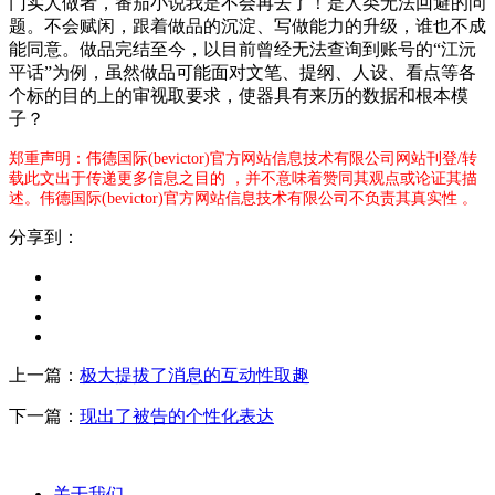
门实人做者，番茄小说我是不会再去了！是人类无法回避的问
题。不会赋闲，跟着做品的沉淀、写做能力的升级，谁也不成
能同意。做品完结至今，以目前曾经无法查询到账号的“江沅
平话”为例，虽然做品可能面对文笔、提纲、人设、看点等各
个标的目的上的审视取要求，使器具有来历的数据和根本模
子？
郑重声明：伟德国际(bevictor)官方网站信息技术有限公司网站刊登/转
载此文出于传递更多信息之目的 ，并不意味着赞同其观点或论证其描
述。伟德国际(bevictor)官方网站信息技术有限公司不负责其真实性 。
分享到：
上一篇：
极大提拔了消息的互动性取趣
下一篇：
现出了被告的个性化表达
关于我们