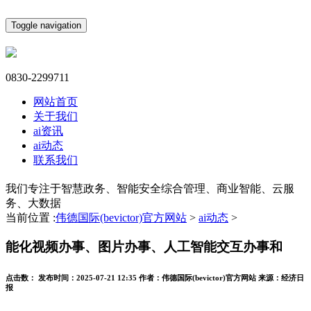
Toggle navigation
0830-2299711
网站首页
关于我们
ai资讯
ai动态
联系我们
我们专注于智慧政务、智能安全综合管理、商业智能、云服
务、大数据
当前位置 :
伟德国际(bevictor)官方网站
>
ai动态
>
能化视频办事、图片办事、人工智能交互办事和
点击数：
发布时间：
2025-07-21 12:35
作者：
伟德国际(bevictor)官方网站
来源：
经济日
报