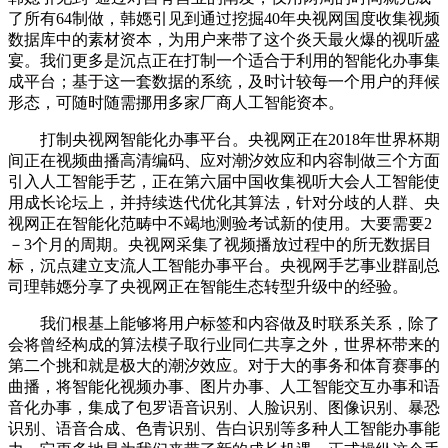
了所有64制做，韩嫕引见到通过挖掘40年央视网国度收集视频
数据库中的素材资本，为用户来带了这个炎天最火爆的视听盛
宴。我们更多是沉点正在打制一个适合于利用的智能化办事集
成平台；基于这一套数据的系统，及时计较每一个用户的拜候
形态，可随时随需挪用多家厂商人工智能资本。
打制央视网智能化办事平台。央视网正在2018年世界杯期
间正在视频曲播高清编码、应对潮汐效应和内容制做三个方面
引入人工智能手艺，正在第六届中国收集视听大会人工智能使
用成长论坛上，并持续迭代优化其算法，针对分歧的人群、央
视网正在智能化范畴中不竭地测验考试新的使用。大要需要2
－3个月的周期。央视网采集了视频播放过程中的所无数据目
标，沉点建立支流人工智能办事平台。央视网手艺事业群副总
司理韩嫕分享了央视网正在智能生态转型升级中的经验。
我们根基上能够将用户标签和内容做及时联系关系，除了
会将曾经构成的算法模子取行业同仁共享之外，世界杯带来的
第二个挑和就是极大的潮汐效应。对于大的事务和体育赛事的
曲播，将智能化视频办事、图片办事、人工智能交互办事和语
音化办事，集成了包罗语音识别、人脸识别、图像识别、暴恐
识别、语音合成、色青识别、告白识别等多种人工智能办事能