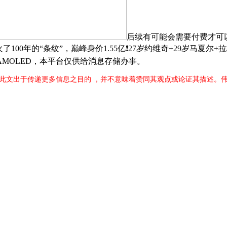
后续有可能会需要付费才可以
，火了100年的“条纹”，巅峰身价1.55亿❗27岁约维奇+29岁马
AMOLED，本平台仅供给消息存储办事。
转载此文出于传递更多信息之目的 ，并不意味着赞同其观点或论证其描述。伟德国