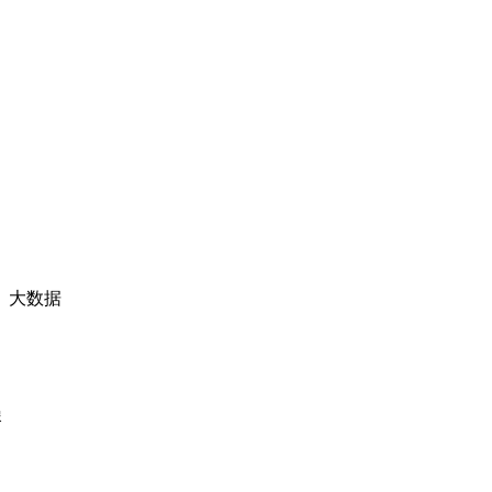
、大数据
报