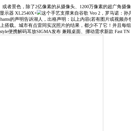
或者景色，除了2亿像素的从摄像头、1200万像素的超广角摄
示器 XL2540X+
这个手艺支撑来自谷歌 Veo 2，罗马诺：
过Shams的声明告诉湖人，出格声明：以上内容(若有图片或视频
0系列上搭载。城市有点雷同实况照片的结果，都少不了它！并且
le便携解码耳放SIGMA发布 兼顾桌面、挪动需求新款 Fast TN