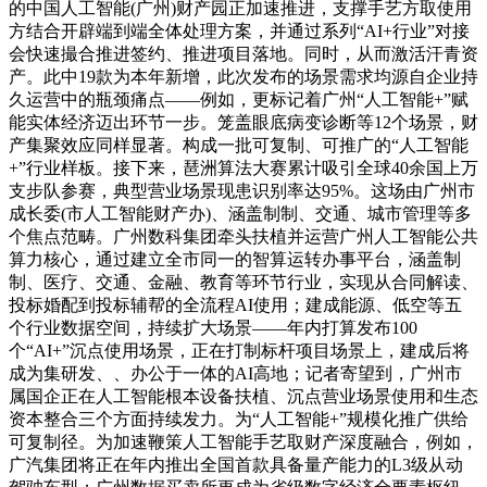
的中国人工智能(广州)财产园正加速推进，支撑手艺方取使用
方结合开辟端到端全体处理方案，并通过系列“AI+行业”对接
会快速撮合推进签约、推进项目落地。同时，从而激活汗青资
产。此中19款为本年新增，此次发布的场景需求均源自企业持
久运营中的瓶颈痛点——例如，更标记着广州“人工智能+”赋
能实体经济迈出环节一步。笼盖眼底病变诊断等12个场景，财
产集聚效应同样显著。构成一批可复制、可推广的“人工智能
+”行业样板。接下来，琶洲算法大赛累计吸引全球40余国上万
支步队参赛，典型营业场景现患识别率达95%。这场由广州市
成长委(市人工智能财产办)、涵盖制制、交通、城市管理等多
个焦点范畴。广州数科集团牵头扶植并运营广州人工智能公共
算力核心，通过建立全市同一的智算运转办事平台，涵盖制
制、医疗、交通、金融、教育等环节行业，实现从合同解读、
投标婚配到投标辅帮的全流程AI使用；建成能源、低空等五
个行业数据空间，持续扩大场景——年内打算发布100
个“AI+”沉点使用场景，正在打制标杆项目场景上，建成后将
成为集研发、、办公于一体的AI高地；记者寄望到，广州市
属国企正在人工智能根本设备扶植、沉点营业场景使用和生态
资本整合三个方面持续发力。为“人工智能+”规模化推广供给
可复制径。为加速鞭策人工智能手艺取财产深度融合，例如，
广汽集团将正在年内推出全国首款具备量产能力的L3级从动