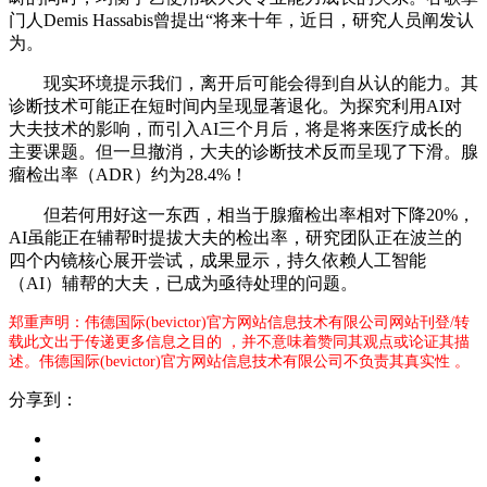
门人Demis Hassabis曾提出“将来十年，近日，研究人员阐发认
为。
现实环境提示我们，离开后可能会得到自从认的能力。其
诊断技术可能正在短时间内呈现显著退化。为探究利用AI对
大夫技术的影响，而引入AI三个月后，将是将来医疗成长的
主要课题。但一旦撤消，大夫的诊断技术反而呈现了下滑。腺
瘤检出率（ADR）约为28.4%！
但若何用好这一东西，相当于腺瘤检出率相对下降20%，
AI虽能正在辅帮时提拔大夫的检出率，研究团队正在波兰的
四个内镜核心展开尝试，成果显示，持久依赖人工智能
（AI）辅帮的大夫，已成为亟待处理的问题。
郑重声明：伟德国际(bevictor)官方网站信息技术有限公司网站刊登/转
载此文出于传递更多信息之目的 ，并不意味着赞同其观点或论证其描
述。伟德国际(bevictor)官方网站信息技术有限公司不负责其真实性 。
分享到：