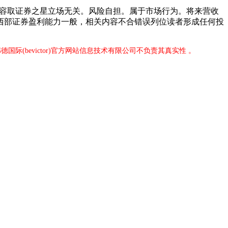
内容取证券之星立场无关。风险自担。属于市场行为。将来营收
西部证券盈利能力一般，相关内容不合错误列位读者形成任何投
际(bevictor)官方网站信息技术有限公司不负责其真实性 。