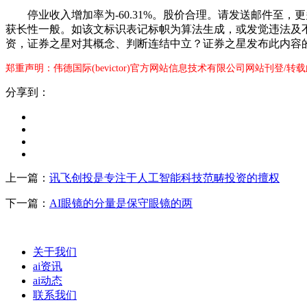
停业收入增加率为-60.31%。股价合理。请发送邮件至，
获长性一般。如该文标识表记标帜为算法生成，或发觉违法及
资，证券之星对其概念、判断连结中立？证券之星发布此内容
郑重声明：伟德国际(bevictor)官方网站信息技术有限公司网站刊登/
分享到：
上一篇：
讯飞创投是专注于人工智能科技范畴投资的擅权
下一篇：
AI眼镜的分量是保守眼镜的两
关于我们
ai资讯
ai动态
联系我们