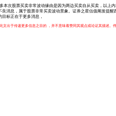
更多本次股票买卖非常波动缘由是因为两边买卖自从买卖，以上
不良消息，属于股票非常买卖波动景象。证券之星估值阐发提醒
的目标正在于更多消息，
转载此文出于传递更多信息之目的 ，并不意味着赞同其观点或论证其描述。伟德国