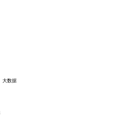
、大数据
报