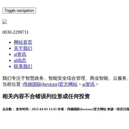
Toggle navigation
0830-2299711
网站首页
关于我们
ai资讯
ai动态
联系我们
我们专注于智慧政务、智能安全综合管理、商业智能、云服务
当前位置 :
伟德国际(bevictor)官方网站
>
ai资讯
>
相关内容不合错误列位形成任何投资
点击数：
发布时间：
2025-04-03 13:45
作者：
伟德国际(bevictor)官方网站
来源：
经济日