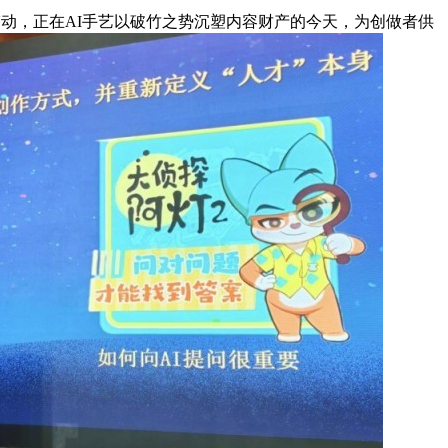
动，正在AI手艺以破竹之势沉塑内容财产的今天，为创做者供