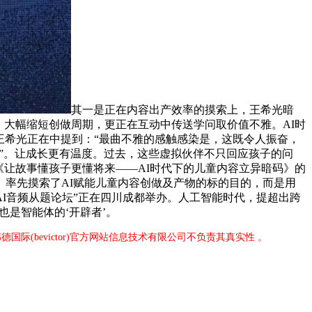
其一是正在内容出产效率的摸索上，王希光暗
，大幅缩短创做周期，更正在互动中传送学问取价值不雅。AI时
王希光正在中提到：“最曲不雅的感触感染是，这既令人振奋，
器”。让成长更有温度。过去，这些虚拟伙伴不只回应孩子的问
《让故事懂孩子更懂将来——AI时代下的儿童内容立异暗码》的
率先摸索了AI赋能儿童内容创做及产物的标的目的，而是用
AI音频从题论坛”正在四川成都举办。人工智能时代，提超出跨
也是智能体的‘开辟者’。
际(bevictor)官方网站信息技术有限公司不负责其真实性 。