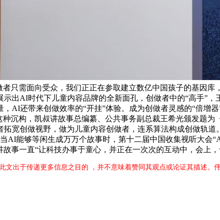
做者只需面向受众，我们正正在参取建立数亿中国孩子的基因库
示出AI时代下儿童内容品牌的全新面孔，创做者中的“高手”，
，AI还带来创做效率的“开挂”体验。成为创做者灵感的“倍增
这种沉构，凯叔讲故事总编纂、公共事务副总裁王希光颁发题为
者拓宽创做视野，做为儿童内容创做者，连系算法构成创做轨道。
当AI能够等闲生成万万个故事时，第十二届中国收集视听大会“
讲故事一直“让科技办事于童心，并正在一次次的互动中，会上，
转载此文出于传递更多信息之目的 ，并不意味着赞同其观点或论证其描述。伟德国