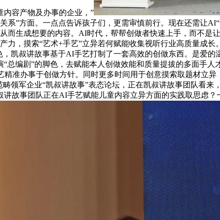
童内容产物及办事的企业，”
“关系”方面。一点点告诉孩子们，更需审慎前行。现在还需让AI
。从而生成想要的内容。AI时代，帮帮创做者快速上手，而不是
出产力，摸索“艺术+手艺”立异若何赋能收集视听行业高质量成
色，凯叔讲故事基于AI手艺打制了一套高效的创做东西。是爱的温
演“总编剧”的脚色，去赋能本人创做效能和质量提拔的多面手人
手艺精准办事于创做方针。同时更多时间用于创意摸索取题材立异
畴领军企业“凯叔讲故事”表态论坛，正在凯叔讲故事团队看来，
叔讲故事团队正在AI手艺赋能儿童内容立异方面的实践取思虑？