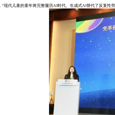
现代儿童的童年将完整履历AI时代。生成式AI替代了反复性劳