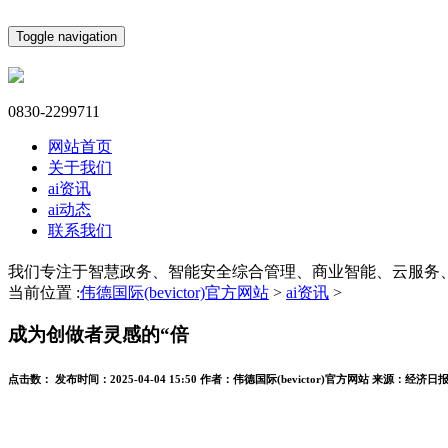
Toggle navigation
0830-2299711
网站首页
关于我们
ai资讯
ai动态
联系我们
我们专注于智慧政务、智能安全综合管理、商业智能、云服务
当前位置 :
伟德国际(bevictor)官方网站
>
ai资讯
>
成为创做者灵感的“倍
点击数：
发布时间：
2025-04-04 15:50
作者：
伟德国际(bevictor)官方网站
来源：
经济日