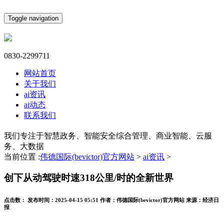
Toggle navigation
0830-2299711
网站首页
关于我们
ai资讯
ai动态
联系我们
我们专注于智慧政务、智能安全综合管理、商业智能、云服
务、大数据
当前位置 :
伟德国际(bevictor)官方网站
>
ai资讯
>
创下从动驾驶时速318公里/时的全新世界
点击数：
发布时间：
2025-04-15 05:51
作者：
伟德国际(bevictor)官方网站
来源：
经济日
报