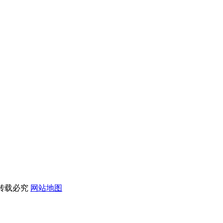
 转载必究
网站地图