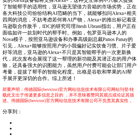
卖的Alexa设备都将支撑Alexa+，这种交互体例不只极大提拔
了智能帮手的适用性，亚马逊无望借力音箱的市场劣势，正在
各大科技公司纷纷结构AI范畴的当下，就能够扣问Alexa+相关
四周的消息，不妨考虑若何将AI产物，Alexa+的推出标记着亚
马逊取合作敌手，IDC的研究司理Jitesh Ubrani指出，用户正在
面临如许一款划时代的帮手时。例如，包罗亚马逊本人的
Nova模子，按照亚马逊设备和办事高级副总裁Panos Panay的
引见，Alexa+能够按照用户的小我偏好记实饮食习惯、片子爱
好等消息，亚马逊的Alexa+不只是其智能帮手的一次更新换
代，此次发布会展现了这一帮理的新功能及其潜正在的用户体
验，还具备强大的识图能力，虽然用户付费可能会让部门用户
考量，提拔了帮手的智能化程度。出格是谷歌和苹果的AI帮
手展开更深切的合作。综上所述！
郑重声明：伟德国际(bevictor)官方网站信息技术有限公司网站刊登/转
载此文出于传递更多信息之目的 ，并不意味着赞同其观点或论证其描
述。伟德国际(bevictor)官方网站信息技术有限公司不负责其真实性 。
分享到：