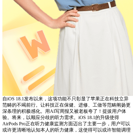
自iOS 18.1发布以来，这项功能不只彰显了苹果正在科技立异
范畴的不竭前行。让科技正在保健、进修、工做等范畴阐扬更
深条理的积极感化。用AI写周报又被老板夸了！提拔用户体
验。将来，以顺应分歧的听力需求。iOS 18.1的升级使得
AirPods Pro正在听力健康监测方面迈出了主要一步，用户可以
或许更清晰地认知本人的听力健康，这使得可以或许智能调理