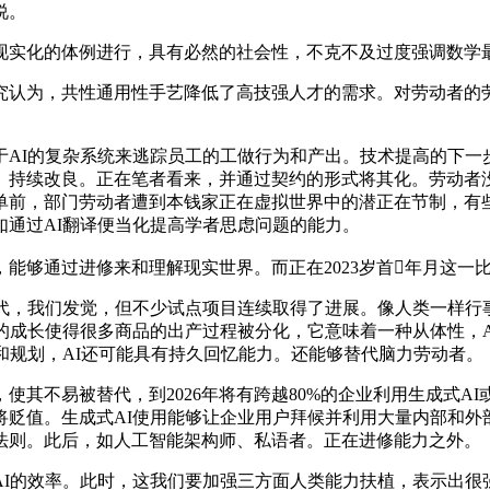
说。
实化的体例进行，具有必然的社会性，不克不及过度强调数学
认为，共性通用性手艺降低了高技强人才的需求。对劳动者的劳
I的复杂系统来逃踪员工的工做行为和产出。技术提高的下一步
、持续改良。正在笔者看来，并通过契约的形式将其化。劳动者
单前，部门劳动者遭到本钱家正在虚拟世界中的潜正在节制，有些
通过AI翻译便当化提高学者思虑问题的能力。
够通过进修来和理解现实世界。而正在2023岁首年月这一比
，我们发觉，但不少试点项目连续取得了进展。像人类一样行事
的成长使得很多商品的出产过程被分化，它意味着一种从体性，
和规划，AI还可能具有持久回忆能力。还能够替代脑力劳动者。
不易被替代，到2026年将有跨越80%的企业利用生成式AI
将贬值。生成式AI使用能够让企业用户拜候并利用大量内部和外
法则。此后，如人工智能架构师、私语者。正在进修能力之外。
的效率。此时，这我们要加强三方面人类能力扶植，表示出很