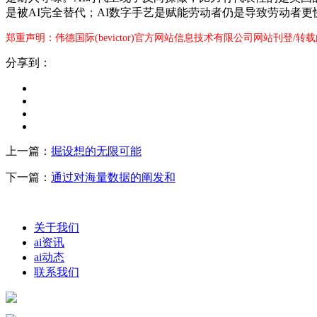
是被AI完全替代；AI数字手艺是赋能劳动者仍是导致劳动者更
郑重声明：伟德国际(bevictor)官方网站信息技术有限公司网站刊登/
分享到：
上一篇：
掘设想的无限可能
下一篇：
通过对海量数据的阐发和
关于我们
ai资讯
ai动态
联系我们