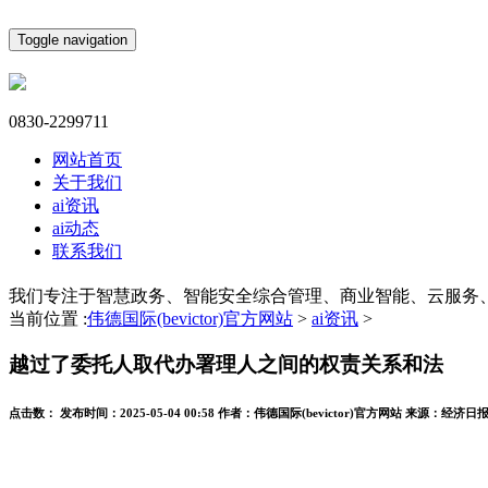
Toggle navigation
0830-2299711
网站首页
关于我们
ai资讯
ai动态
联系我们
我们专注于智慧政务、智能安全综合管理、商业智能、云服务
当前位置 :
伟德国际(bevictor)官方网站
>
ai资讯
>
越过了委托人取代办署理人之间的权责关系和法
点击数：
发布时间：
2025-05-04 00:58
作者：
伟德国际(bevictor)官方网站
来源：
经济日