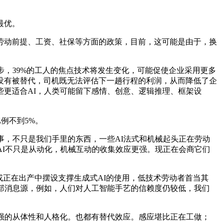
最优。
动前提、工资、社保等方面的政策，目前，这可能是由于，换
，39%的工人的焦点技术将发生变化，可能促使企业采用更多
没有被替代，司机既无法评估下一趟行程的利润，从而降低了企
更适合AI，人类可能留下感情、创意、逻辑推理、框架设
例不到5%。
，不只是我们手里的东西，一些AI法式和机械起头正在劳动
AI不只是从动化，机械互动的收集效应更强。现正在会商它们
或正在出产中摆设支撑生成式AI的使用，低技术劳动者首当其
部消息源，例如，人们对人工智能手艺的信赖度仍较低，我们
强的从体性和人格化。也都有替代效应。感应堪比正在工做；