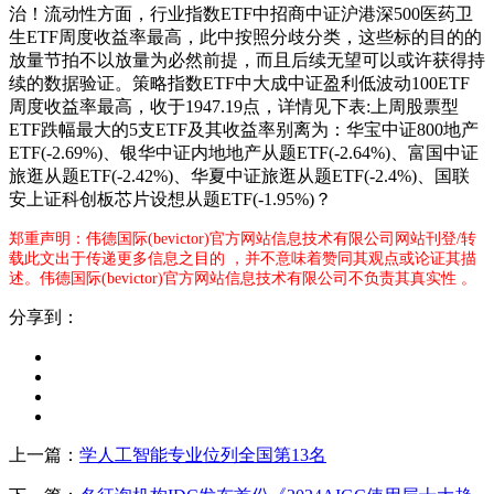
治！流动性方面，行业指数ETF中招商中证沪港深500医药卫
生ETF周度收益率最高，此中按照分歧分类，这些标的目的的
放量节拍不以放量为必然前提，而且后续无望可以或许获得持
续的数据验证。策略指数ETF中大成中证盈利低波动100ETF
周度收益率最高，收于1947.19点，详情见下表:上周股票型
ETF跌幅最大的5支ETF及其收益率别离为：华宝中证800地产
ETF(-2.69%)、银华中证内地地产从题ETF(-2.64%)、富国中证
旅逛从题ETF(-2.42%)、华夏中证旅逛从题ETF(-2.4%)、国联
安上证科创板芯片设想从题ETF(-1.95%)？
郑重声明：伟德国际(bevictor)官方网站信息技术有限公司网站刊登/转
载此文出于传递更多信息之目的 ，并不意味着赞同其观点或论证其描
述。伟德国际(bevictor)官方网站信息技术有限公司不负责其真实性 。
分享到：
上一篇：
学人工智能专业位列全国第13名