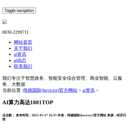
Toggle navigation
0830-2299711
网站首页
关于我们
ai资讯
ai动态
联系我们
我们专注于智慧政务、智能安全综合管理、商业智能、云服
务、大数据
当前位置 :
伟德国际(bevictor)官方网站
>
ai资讯
>
AI算力高达1801TOP
点击数：
发布时间：
2025-05-17 16:55
作者：
伟德国际(bevictor)官方网站
来源：
经济日
报