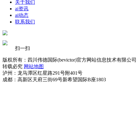
关于我们
ai资讯
ai动态
联系我们
扫一扫
版权所有：四川伟德国际(bevictor)官方网站信息技术有限公司
转载必究
网站地图
泸州：龙马潭区红星路291号附401号
成都：高新区天府三街69号新希望国际B座1803