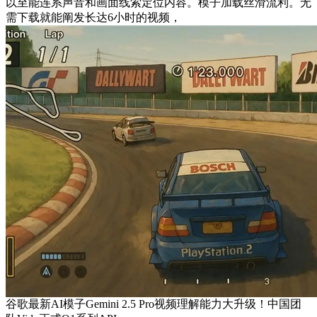
以至能连系声音和画面线索定位内容。模子加载丝滑流利。无
需下载就能阐发长达6小时的视频，
谷歌最新AI模子Gemini 2.5 Pro视频理解能力大升级！中国团