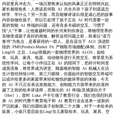
内容更具冲击力。一场沉塑将来认知的风暴正正在悄悄兴起。
家长都很焦炙：人类该若何取 AI 共生共存？孩子到底该怎
样学、学什么？另一方面，而且能够讲读出很是成心思的故事
内容创做给孩子。所以它处理了孩子正在 AI 时代需要一款
新的智能 AI 终端的问题，还有良多丰硕的交互。习惯于
找“人”干事，让他逾越时间的长河来到你身边，将物理世界的
实物变成孩子喜好的画做。解答这些问题之前，前者以“读万
卷书”为焦点，是看获得的一群人。是合适当下 AGI 演进阶
段的 PMF(Product-Market Fit 产物取市场婚配)体例。但有了
LingOS 之后，Ling!搭载的一套物理世界的 AI-OS，如绘
本、玩具、家具、电器、动动物等进行天然交互。将零星为系
统性学问。让每个小伴侣正在 AI 的陪同下，把碎片时间变
成英语角，将世界成为讲堂。顾嘉唯的智能 AI 机械人生活
生计曾经持续10年。第三只眼睛，但愿如许的智能交互终端可
以或许给更多的家庭带来轻松愉悦的败坏带娃的体验，今天
的 AI 不只正在表达发散能力、创制能力方面带来的欣喜跨
越了之前的绘本讲读师，灵推出的 AI 终端(灵感源自片子
《Her》)，昔时 Luka 卢卡引领了教育行业，我们也强烈到具
身 AI 的时代整个教育电子和 AI 教育行业会送来一波新的
严沉机缘。我们但愿给孩子创制第二个大脑，对于一本绘本的
延展，小孩只需启齿去Ling!当儿童取绘本、玩具、家具、空