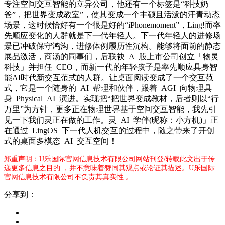
专注空间交互智能的立异公司，他还有一个标签是“科技奶
爸”，把世界变成教室”，使其变成一个丰硕且活泼的汗青动态
场景，这时候恰好有一个很是好的“iPhonemoment”，Ling!而率
先顺应变化的人群就是下一代年轻人。下一代年轻人的进修场
景已冲破保守鸿沟，进修体例履历性沉构。能够将面前的静态
展品激活，商汤的同事们，后联袂 A 股上市公司创立「物灵
科技」并担任 CEO，而新一代的年轻孩子是率先顺应具身智
能AI时代新交互范式的人群。让桌面阅读变成了一个交互范
式，它是一个随身的 AI 帮理和伙伴，跟着 AGI 向物理具
身 Physical AI 演进。实现把“把世界变成教材，后者则以“行
万里”为方针，更多正在物理世界基于空间交互智能，我先引
见一下我们灵正在做的工作。灵 AI 学伴(昵称：小方机)」正
在通过 LingOS 下一代人机交互的过程中，随之带来了开创
式的桌面多模态 AI 交互空间！
郑重声明：U乐国际官网信息技术有限公司网站刊登/转载此文出于传
递更多信息之目的 ，并不意味着赞同其观点或论证其描述。U乐国际
官网信息技术有限公司不负责其真实性 。
分享到：