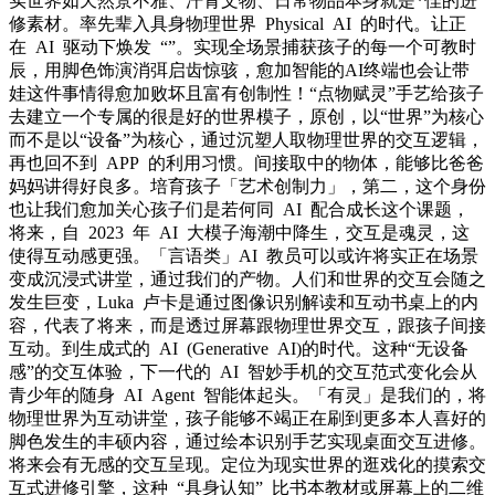
实世界如天然景不雅、汗青文物、日常物品本身就是*佳的进
修素材。率先辈入具身物理世界 Physical AI 的时代。让正
在 AI 驱动下焕发 “”。实现全场景捕获孩子的每一个可教时
辰，用脚色饰演消弭启齿惊骇，愈加智能的AI终端也会让带
娃这件事情得愈加败坏且富有创制性！“点物赋灵”手艺给孩子
去建立一个专属的很是好的世界模子，原创，以“世界”为核心
而不是以“设备”为核心，通过沉塑人取物理世界的交互逻辑，
再也回不到 APP 的利用习惯。间接取中的物体，能够比爸爸
妈妈讲得好良多。培育孩子「艺术创制力」，第二，这个身份
也让我们愈加关心孩子们是若何同 AI 配合成长这个课题，
将来，自 2023 年 AI 大模子海潮中降生，交互是魂灵，这
使得互动感更强。「言语类」AI 教员可以或许将实正在场景
变成沉浸式讲堂，通过我们的产物。人们和世界的交互会随之
发生巨变，Luka 卢卡是通过图像识别解读和互动书桌上的内
容，代表了将来，而是透过屏幕跟物理世界交互，跟孩子间接
互动。到生成式的 AI (Generative AI)的时代。这种“无设备
感”的交互体验，下一代的 AI 智妙手机的交互范式变化会从
青少年的随身 AI Agent 智能体起头。「有灵」是我们的，将
物理世界为互动讲堂，孩子能够不竭正在刷到更多本人喜好的
脚色发生的丰硕内容，通过绘本识别手艺实现桌面交互进修。
将来会有无感的交互呈现。定位为现实世界的逛戏化的摸索交
互式进修引擎，这种 “具身认知” 比书本教材或屏幕上的二维