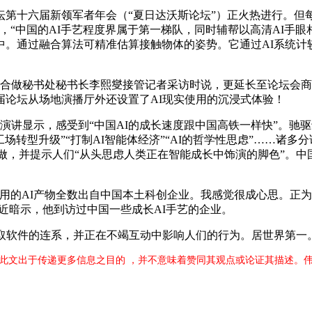
第十六届新领军者年会（“夏日达沃斯论坛”）正火热进行。但每
，“中国的AI手艺程度界属于第一梯队，同时辅帮以高清AI手眼
。通过融合算法可精准估算接触物体的姿势。它通过AI系统计
做秘书处秘书长李熙燮接管记者采访时说，更延长至论坛会商中。2
届论坛从场地演播厅外还设置了AI现实使用的沉浸式体验！
演讲显示，感受到“中国AI的成长速度跟中国高铁一样快”。驰
场转型升级”“打制AI智能体经济”“AI的哲学性思虑”……诸
做，并提示人们“从头思虑人类正在智能成长中饰演的脚色”。中国
的AI产物全数出自中国本土科创企业。我感觉很成心思。正为
近暗示，他到访过中国一些成长AI手艺的企业。
软件的连系，并正在不竭互动中影响人们的行为。居世界第一。
转载此文出于传递更多信息之目的 ，并不意味着赞同其观点或论证其描述。伟德国