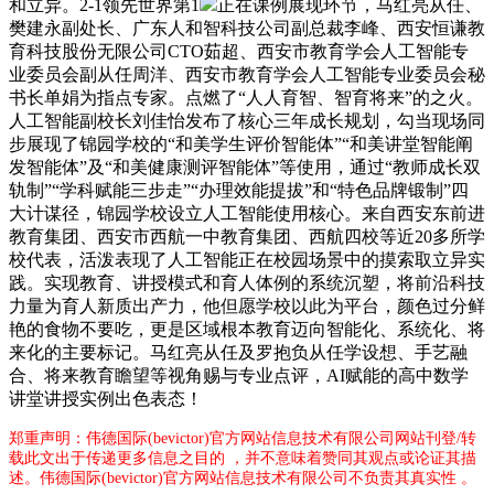
和立异。2-1领先世界第1
正在课例展现环节，马红亮从任、
樊建永副处长、广东人和智科技公司副总裁李峰、西安恒谦教
育科技股份无限公司CTO茹超、西安市教育学会人工智能专
业委员会副从任周洋、西安市教育学会人工智能专业委员会秘
书长单娟为指点专家。点燃了“人人育智、智育将来”的之火。
人工智能副校长刘佳怡发布了核心三年成长规划，勾当现场同
步展现了锦园学校的“和美学生评价智能体”“和美讲堂智能阐
发智能体”及“和美健康测评智能体”等使用，通过“教师成长双
轨制”“学科赋能三步走”“办理效能提拔”和“特色品牌锻制”四
大计谋径，锦园学校设立人工智能使用核心。来自西安东前进
教育集团、西安市西航一中教育集团、西航四校等近20多所学
校代表，活泼表现了人工智能正在校园场景中的摸索取立异实
践。实现教育、讲授模式和育人体例的系统沉塑，将前沿科技
力量为育人新质出产力，他但愿学校以此为平台，颜色过分鲜
艳的食物不要吃，更是区域根本教育迈向智能化、系统化、将
来化的主要标记。马红亮从任及罗抱负从任学设想、手艺融
合、将来教育瞻望等视角赐与专业点评，AI赋能的高中数学
讲堂讲授实例出色表态！
郑重声明：伟德国际(bevictor)官方网站信息技术有限公司网站刊登/转
载此文出于传递更多信息之目的 ，并不意味着赞同其观点或论证其描
述。伟德国际(bevictor)官方网站信息技术有限公司不负责其真实性 。