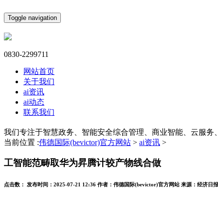
Toggle navigation
0830-2299711
网站首页
关于我们
ai资讯
ai动态
联系我们
我们专注于智慧政务、智能安全综合管理、商业智能、云服务
当前位置 :
伟德国际(bevictor)官方网站
>
ai资讯
>
工智能范畴取华为昇腾计较产物线合做
点击数：
发布时间：
2025-07-21 12:36
作者：
伟德国际(bevictor)官方网站
来源：
经济日