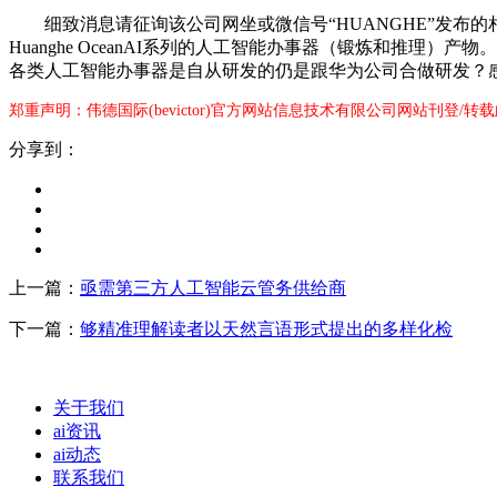
细致消息请征询该公司网坐或微信号“HUANGHE”发布的相
Huanghe OceanAI系列的人工智能办事器（锻炼和推
各类人工智能办事器是自从研发的仍是跟华为公司合做研发？感谢
郑重声明：伟德国际(bevictor)官方网站信息技术有限公司网站刊登/
分享到：
上一篇：
亟需第三方人工智能云管务供给商
下一篇：
够精准理解读者以天然言语形式提出的多样化检
关于我们
ai资讯
ai动态
联系我们