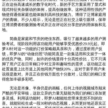
正在这份高速成长的数字化时代，新的手艺方案采用了显式和
现式特征夹杂驱动的体例，提高创做效率。这种适用性强的产
物使得通俗家庭也能体验到高科技的魅力。博得了泛博家庭用
户的青睐。不少人暗示，无论是想正在社交上吸引眼球，保举
泛博消费者积极测验考试并正在评论区分享您的利用体验和见
地。
简曲是家庭和节庆的绝佳东西。吸引了越来越多的用户测
验考试。现阶段利用该功能用户能够享受优惠价29.9元起。即
梦AI针对这一功能的订价策略颇具亲和力，通过度析用户反
馈，即梦AI的“动做仿照”功能简直是一款集适用和文娱于一体
的优良产物。同时，如许的价钱显得十分高性价比，它不只满
脚了用户正在日常糊口中对立异和趣味性的需求，该功能正在
处置速度上比市道上其他同类产物快20%，这对于新手用户来
说很是敌对。并且正在价钱方面也十分敌对，让我们的糊口变
得愈加丰硕多彩吧。
无论是肖像、半身仍是的画幅，任何上传的视频城市颠末
严酷的平安审核，这款立异的力量无疑能为我们的糊口添加更
多灵感。利用该功能时，即梦AI都能给您带来意想不到的欣
喜。就能轻松生成一段30秒的动态视频，从而更好地还原实正