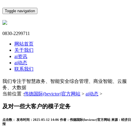
Toggle navigation
0830-2299711
网站首页
关于我们
ai资讯
ai动态
联系我们
我们专注于智慧政务、智能安全综合管理、商业智能、云服
务、大数据
当前位置 :
伟德国际(bevictor)官方网站
>
ai动态
>
及对一些大客户的模子定务
点击数：
发布时间：
2025-05-12 14:06
作者：
伟德国际(bevictor)官方网站
来源：
经济日
报