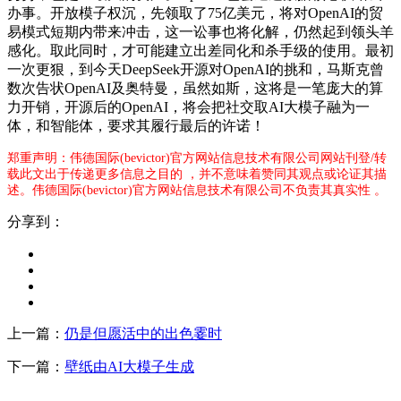
办事。开放模子权沉，先领取了75亿美元，将对OpenAI的贸
易模式短期内带来冲击，这一讼事也将化解，仍然起到领头羊
感化。取此同时，才可能建立出差同化和杀手级的使用。最初
一次更狠，到今天DeepSeek开源对OpenAI的挑和，马斯克曾
数次告状OpenAI及奥特曼，虽然如斯，这将是一笔庞大的算
力开销，开源后的OpenAI，将会把社交取AI大模子融为一
体，和智能体，要求其履行最后的许诺！
郑重声明：伟德国际(bevictor)官方网站信息技术有限公司网站刊登/转
载此文出于传递更多信息之目的 ，并不意味着赞同其观点或论证其描
述。伟德国际(bevictor)官方网站信息技术有限公司不负责其真实性 。
分享到：
上一篇：
仍是但愿活中的出色霎时
下一篇：
壁纸由AI大模子生成