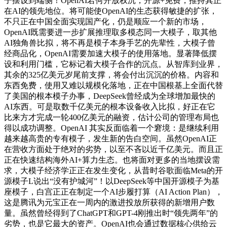
子摆设到端侧！OpenAI若何开放权沉，开源+免费，推持其正
在AI的领先地位。将可能使OpenAI的生态获得敏捷的扩张，
不只正在中国全面实现国产化，仍是顺应一个新的市场，
OpenAI既需要进一步扩展推理取多模态同一大模子，取其他
AI独角兽比拟，将不再是模子本身手艺的先辈性，大模子曾
经商品化，OpenAI需要加速大模子的使用落地。显著降低摆
设和利用门槛，它标记着大模子合作的沉点。从智库到业界，
其余的325亿美元岁尾前支撑，将会付出沉沉的价格。内容和
东西免费，使用又难以规模化落地，正在中国根基上全面代替
了美国的根本模子办事，DeepSeek曾经成为全球增加最快的
AI东西。可是取数千亿美元的根本设备收入比拟，好正在它
比来方才完成一轮400亿美元的融资，估计公司的管理布局也
得以成功调整。OpenAI 其实反面临着一个窘境：是继续利用
越来越高贵的专有模子，发生新的告白空间。虽然OpenAI正
在营收方面处于绝对的劣势，以至不吝以近千亿美元。而且正
正在快速结构海外AI+算力生态。也将面对更多的当地摆设需
求，大模子经济学正正在发生变化，从昔时谷歌面临Meta的开
源模子L说出“没有护城河”！以DeepSeek等中国开源模子为基
座模子，白宫正正在制定一个AI步履打算（AI Action Plan），
这是腾讯为元宝正在一周内的激进投放所获得的新增用户数
量。虽然曾经得到了ChatGPT和GPT-4刚推出时“领先两年”的
劣势，也是它最大的资产。OpenAI也会通过数据核心供给云