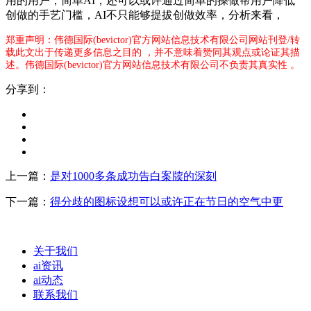
用的用户，简单AI，还可以或许通过简单的操做帮用户降低
创做的手艺门槛，AI不只能够提拔创做效率，分析来看，
郑重声明：伟德国际(bevictor)官方网站信息技术有限公司网站刊登/转
载此文出于传递更多信息之目的 ，并不意味着赞同其观点或论证其描
述。伟德国际(bevictor)官方网站信息技术有限公司不负责其真实性 。
分享到：
上一篇：
是对1000多条成功告白案牍的深刻
下一篇：
得分歧的图标设想可以或许正在节日的空气中更
关于我们
ai资讯
ai动态
联系我们