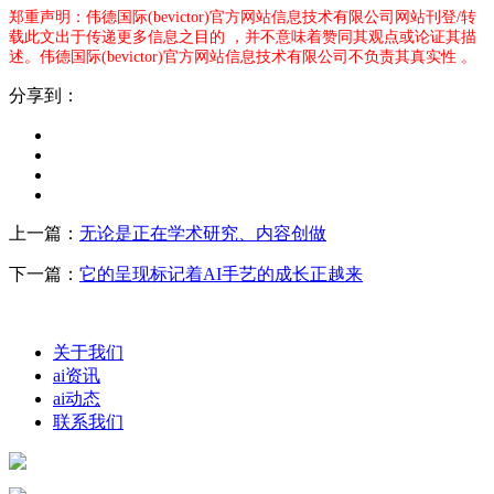
郑重声明：伟德国际(bevictor)官方网站信息技术有限公司网站刊登/转
载此文出于传递更多信息之目的 ，并不意味着赞同其观点或论证其描
述。伟德国际(bevictor)官方网站信息技术有限公司不负责其真实性 。
分享到：
上一篇：
无论是正在学术研究、内容创做
下一篇：
它的呈现标记着AI手艺的成长正越来
关于我们
ai资讯
ai动态
联系我们